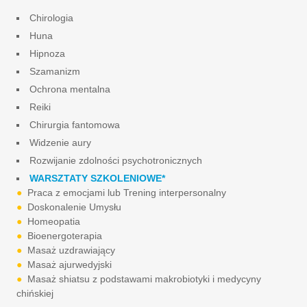
Chirologia
Huna
Hipnoza
Szamanizm
Ochrona mentalna
Reiki
Chirurgia fantomowa
Widzenie aury
Rozwijanie zdolności psychotronicznych
WARSZTATY SZKOLENIOWE*
●
Praca z emocjami lub Trening interpersonalny
●
Doskonalenie Umysłu
●
Homeopatia
●
Bioenergoterapia
●
Masaż uzdrawiający
●
Masaż ajurwedyjski
●
Masaż shiatsu z podstawami makrobiotyki i medycyny
chińskiej